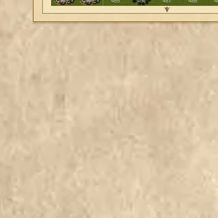
481
482
483
484
485
486
487
488
4
493
494
495
496
497
498
499
500
501
502
503