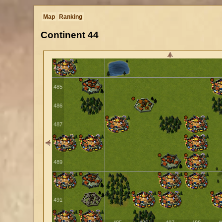
481
Map
Ranking
482
Continent
44
483
484
485
486
487
488
489
490
491
492