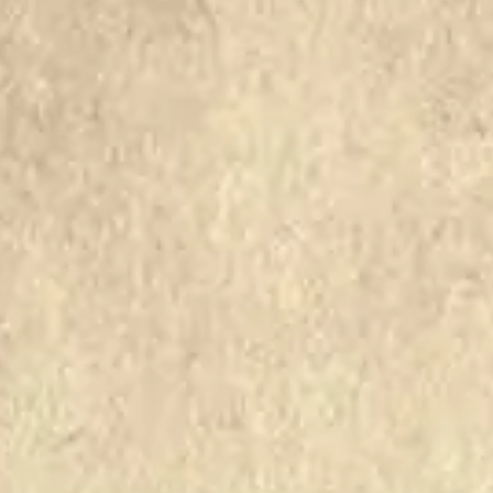
504
505
506
507