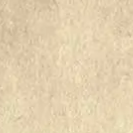
495
496
497
498