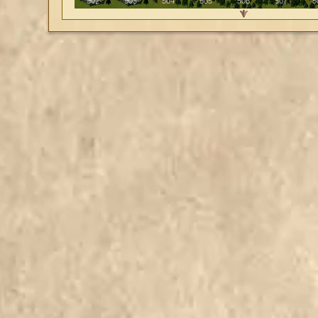
500
501
502
503
504
505
506
507
5
484
485
486
487
488
489
490
491
492
493
494